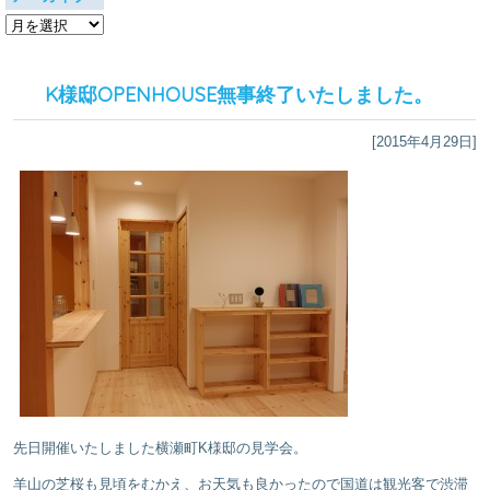
ア
ー
カ
イ
K様邸OPENHOUSE無事終了いたしました。
ブ
[2015年4月29日]
先日開催いたしました横瀬町K様邸の見学会。
羊山の芝桜も見頃をむかえ、お天気も良かったので国道は観光客で渋滞