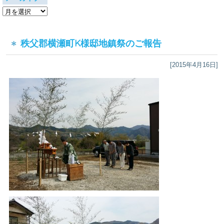
ア
ー
カ
イ
秩父郡横瀬町K様邸地鎮祭のご報告
ブ
[2015年4月16日]