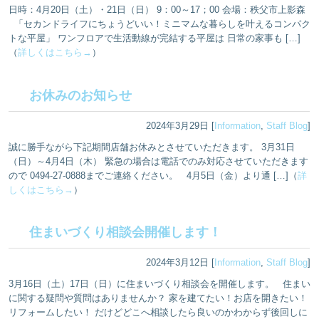
日時：4月20日（土）・21日（日） 9：00～17；00 会場：秩父市上影森
「セカンドライフにちょうどいい！ミニマムな暮らしを叶えるコンパク
トな平屋」 ワンフロアで生活動線が完結する平屋は 日常の家事も […]
（
詳しくはこちら→
）
お休みのお知らせ
2024年3月29日 [
Information
,
Staff Blog
]
誠に勝手ながら下記期間店舗お休みとさせていただきます。 3月31日
（日）～4月4日（木） 緊急の場合は電話でのみ対応させていただきます
ので 0494-27-0888までご連絡ください。 4月5日（金）より通 […]（
詳
しくはこちら→
）
住まいづくり相談会開催します！
2024年3月12日 [
Information
,
Staff Blog
]
3月16日（土）17日（日）に住まいづくり相談会を開催します。 住まい
に関する疑問や質問はありませんか？ 家を建てたい！お店を開きたい！
リフォームしたい！ だけどどこへ相談したら良いのかわからず後回しに