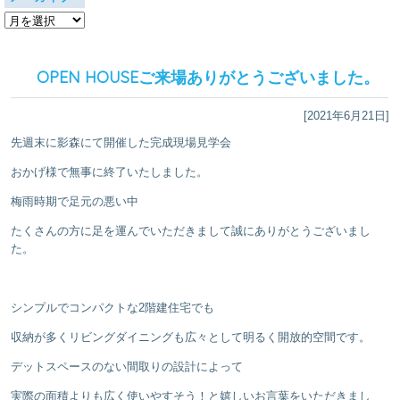
ア
ー
カ
イ
OPEN HOUSEご来場ありがとうございました。
ブ
[2021年6月21日]
先週末に影森にて開催した完成現場見学会
おかげ様で無事に終了いたしました。
梅雨時期で足元の悪い中
たくさんの方に足を運んでいただきまして誠にありがとうございまし
た。
シンプルでコンパクトな2階建住宅でも
収納が多くリビングダイニングも広々として明るく開放的空間です。
デットスペースのない間取りの設計によって
実際の面積よりも広く使いやすそう！と嬉しいお言葉をいただきまし