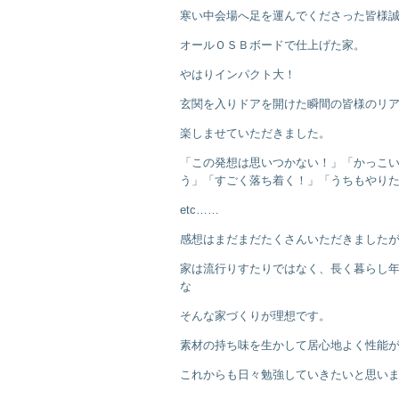
寒い中会場へ足を運んでくださった皆様
オールＯＳＢボードで仕上げた家。
やはりインパクト大！
玄関を入りドアを開けた瞬間の皆様のリ
楽しませていただきました。
「この発想は思いつかない！」「かっこい
う」「すごく落ち着く！」「うちもやり
etc……
感想はまだまだたくさんいただきました
家は流行りすたりではなく、長く暮らし
な
そんな家づくりが理想です。
素材の持ち味を生かして居心地よく性能
これからも日々勉強していきたいと思い