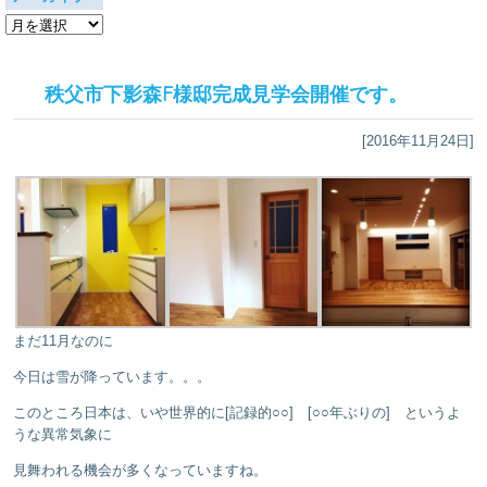
ア
ー
カ
イ
秩父市下影森F様邸完成見学会開催です。
ブ
[2016年11月24日]
まだ11月なのに
今日は雪が降っています。。。
このところ日本は、いや世界的に[記録的○○] [○○年ぶりの] というよ
うな異常気象に
見舞われる機会が多くなっていますね。