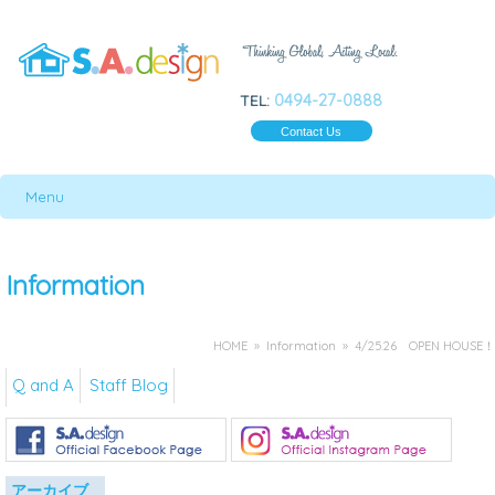
0494-27-0888
TEL:
Contact Us
Menu
Information
HOME
»
Information
» 4/25.26 OPEN HOUSE！
Q and A
Staff Blog
アーカイブ